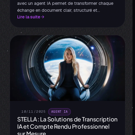
avec un agent IA permet de transformer chaque
échange en document clair, structuré et
Lire la suite
exploitable sans effort manuel. Grâce à
l’enregistrement audio et à l’analyse automatique,
l’agent identifie les décisions, les tâches et les
points clés en quelques instants.
10/11/2025
·
AGENT IA
STELLA : La Solutions de Transcription
IA et Compte Rendu Professionnel
sur Mesure