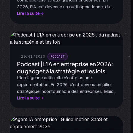
complexe réservé aux grandes entreprises. En
2026, l’IA est devenue un outil opérationnel du
Lire la suite
quotidien, capable de générer un ROI immédiat
lorsqu’elle est bien utilisée.
20/01/2026
·
PODCAST
Podcast | L'IA en entreprise en 2026 :
du gadget à la stratégie et les lois
L'intelligence artificielle n'est plus une
expérimentation. En 2026, c'est devenu un pilier
stratégique incontournable des entreprises. Mais
Lire la suite
comment passer de l'enthousiasme naïf à une
intégration réfléchie et rentable ?