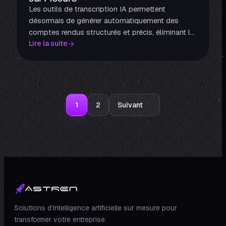
Les outils de transcription IA permettent
désormais de générer automatiquement des
comptes rendus structurés et précis, éliminant le
Lire la suite
besoin de prise de notes manuelle.
1
2
Suivant
Solutions d'intelligence artificielle sur mesure pour
transformer votre entreprise.