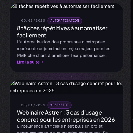
06/02/2026
·
AUTOMATISATION
8 tâches répétitives à automatiser
facilement
L'automatisation des processus d'entreprise
représente aujourd'hui un enjeu majeur pour les
PME cherchant à améliorer leur performance
Lire la suite
opérationnelle. Les technologies comme
l'intelligence artificielle, le RPA (Robotic Process
Automation), et des outils tels que Power
Automate, Airtable ou Trello permettent de
réduire significativement le taux d'erreur tout en
libérant du temps pour vos équipes.
23/01/2026
·
WEBINAIRE
Webinaire Astren : 3 cas d'usage
concret pour les entreprises en 2026
L’intelligence artificielle n’est plus un projet