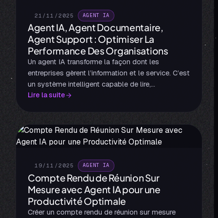
21/11/2025
·
AGENT IA
Agent IA, Agent Documentaire,
Agent Support : Optimiser La
Performance Des Organisations
Un agent IA transforme la façon dont les
entreprises gèrent l’information et le service. C’est
un système intelligent capable de lire,
Lire la suite
comprendre et utiliser des documents pour
fournir des réponses précises en temps réel. Il
aide à automatiser les tâches répétitives et à
améliorer la disponibilité des services, tout en
travaillant 24h/24 et 7j/7.
19/11/2025
·
AGENT IA
Compte Rendu de Réunion Sur
Mesure avec Agent IA pour une
Productivité Optimale
Créer un compte rendu de réunion sur mesure