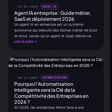
12/01/2026
·
AGENT IA
Agent IA entreprise : Guide métier,
SaaS et déploiement 2026
Un agent IA en entreprise est un système
autonome qui exécute des tâches métier de bout
en bout, tandis qu’un agent IA SaaS délivre ce
Lire la suite
résultat comme un service prêt à l’emploi. Tu
passes d’un logiciel que tu pilotes à une IA qui
pilote le logiciel pour toi, sur des sujets comme
le support, la vente, le marketing, ou l’analyse de
documents.
08/12/2025
·
AUTOMATISATION
Pourquoi l’Automatisation
Intelligente sera la Clé de la
Compétitivité des Entreprises en
2026 ?
En 2026, les entreprises feront face à une