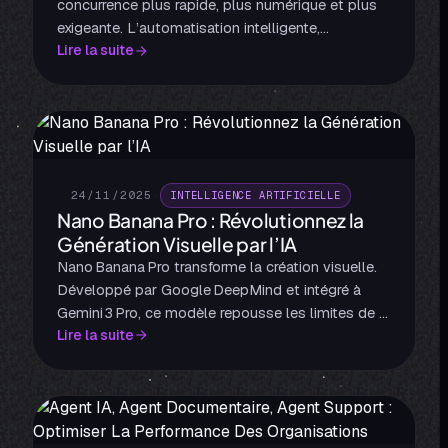
concurrence plus rapide, plus numérique et plus
exigeante. L’automatisation intelligente,
Lire la suite
combinant intelligence artificielle et processus
automatisés, deviendra un levier central pour
garder une avance durable. Elle permettra
d’optimiser les opérations, de réduire les coûts et
d’améliorer la précision des décisions, tout en
augmentant la réactivité face aux changements
du marché.
24/11/2025
·
INTELLIGENCE ARTIFICIELLE
Nano Banana Pro : Révolutionnez la
Génération Visuelle par l’IA
Nano Banana Pro transforme la création visuelle.
Développé par Google DeepMind et intégré à
Gemini 3 Pro, ce modèle repousse les limites de la
Lire la suite
génération et de l’édition d’images. Il permet de
créer des visuels précis, avec un texte lisible et
naturel, dans plusieurs langues, tout en offrant un
contrôle créatif inédit.