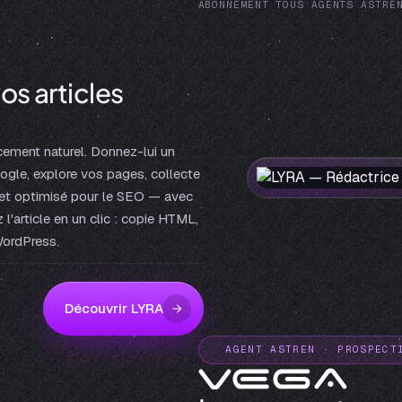
ABONNEMENT TOUS AGENTS ASTRE
os articles
ncement naturel. Donnez-lui un
oogle, explore vos pages, collecte
e et optimisé pour le SEO — avec
 l'article en un clic : copie HTML,
WordPress.
Découvrir LYRA
AGENT ASTREN · PROSPECT