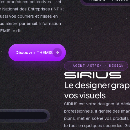
elles procédures collectives — et
National des Entreprises (INPI) :
ussi vos courriers et mises en
us alerter par email. Information
EMIS le dit.
Découvrir THEMIS
AGENT ASTREN · DESIGN
Le designer graph
vos visuels
SIRIUS est votre designer IA dédié
professionnels. Il génère des imag
plans, met en scène vos produits
le tout en quelques secondes. Gr