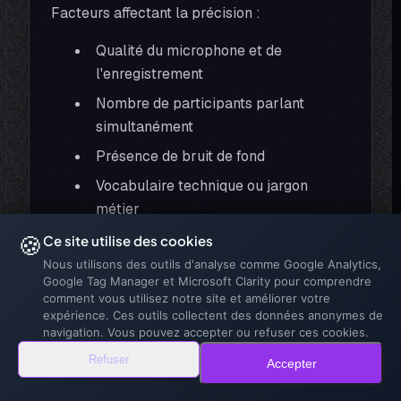
Facteurs affectant la précision :
Qualité du microphone et de
l'enregistrement
Nombre de participants parlant
simultanément
Présence de bruit de fond
Vocabulaire technique ou jargon
métier
🍪
Ce site utilise des cookies
Les erreurs de transcription nécessitent une
Nous utilisons des outils d'analyse comme Google Analytics,
révision humaine. Les entreprises doivent
Google Tag Manager et Microsoft Clarity pour comprendre
prévoir du temps pour corriger les
comment vous utilisez notre site et améliorer votre
expérience. Ces outils collectent des données anonymes de
inexactitudes avant la diffusion finale.
navigation. Vous pouvez accepter ou refuser ces cookies.
La fiabilité s'améliore avec l'entraînement
Refuser
Accepter
des modèles IA. Certains outils permettent