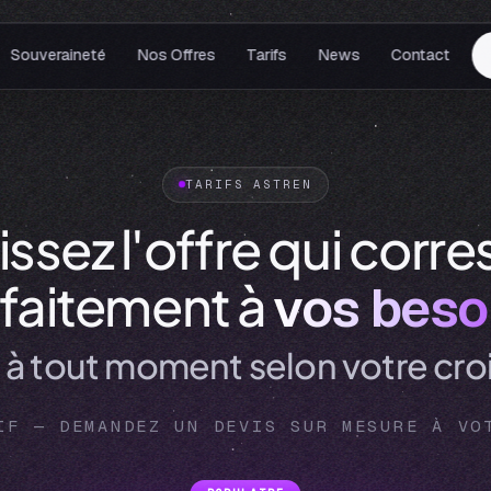
Souveraineté
Nos Offres
Tarifs
News
Contact
TARIFS ASTREN
issez l'offre qui corr
faitement à
vos beso
à tout moment selon votre cro
IF — DEMANDEZ UN DEVIS SUR MESURE À VO