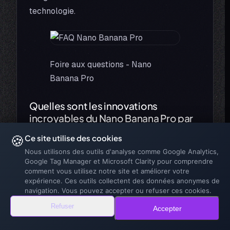
technologie.
Foire aux questions - Nano
Banana Pro
Quelles sont les innovations
incroyables du Nano Banana Pro par
rapport aux modèles précédents ?
🍪
Ce site utilise des cookies
Le Nano Banana Pro améliore la fidélité
Nous utilisons des outils d'analyse comme Google Analytics,
Google Tag Manager et Microsoft Clarity pour comprendre
visuelle et la justesse du texte intégré dans
comment vous utilisez notre site et améliorer votre
les images. Il permet de créer des designs
expérience. Ces outils collectent des données anonymes de
navigation. Vous pouvez accepter ou refuser ces cookies.
avec des caractères mieux rendus et lisibles,
même en plusieurs langues.
Refuser
Accepter
Grâce à la puissance du raisonnement